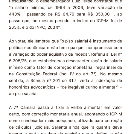
Pesquisando, o desembargador Luiz Felipe constatou que
“o salário mínimo, de 1994 a 2006, teve variação de
440% – passando de R$ 64,79 para R$ 350,00 -, ao
passo que, no mesmo período, o índice do IGP-M foi de
265%, e o do INPC, 203%”.
Ao votar, ele lembrou que “o piso salarial é instrumento de
política econômica e não tem qualquer compromisso com
a variação do poder aquisitivo da moeda”. Referiu a Lei n°
6.205/75, que estabeleceu a descaracterização do salário
mínimo como fator de correção monetária, regra inserida
na Constituição Federal (inc. IV do art 7°). No mesmo
sentido, a Súmula nº 201 do STJ veda a indexação de
honorários advocatícios – “de inegável cunho alimentar” –
ao piso salarial.
A 7ª Câmara passa a fixar a verba alimentar em valor
certo, com correção monetária anual, apontando o IGP-M
como o indexador mais adequado, utilizado para correção
de cálculos judiciais. Salienta ainda que “a quantia deve
vigorar a partir da data da decisão que a define, e não