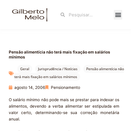
Ir
para
Search
Search
o
conteúdo
Fale Con
Pensão alimentícia não terá mais fixação em salários
mínimos
Geral
Jurisprudência / Notícias
Pensão alimentícia não
terá mais fixação em salários mínimos
agosto 14, 2006
Pensionamento
O salário mínimo não pode mais se prestar para indexar os
alimentos, devendo a verba alimentar ser estipulada em
valor certo, determinando-se sua correção monetária
anual.