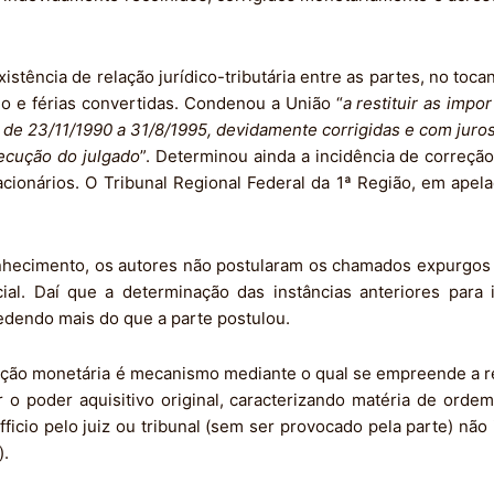
stência de relação jurídico-tributária entre as partes, no toca
mio e férias convertidas. Condenou a União “
a restituir as impo
de 23/11/1990 a 31/8/1995, devidamente corrigidas e com juros 
xecução do julgado
”. Determinou ainda a incidência de correçã
ionários. O Tribunal Regional Federal da 1ª Região, em apela
hecimento, os autores não postularam os chamados expurgos in
ial. Daí que a determinação das instâncias anteriores para
ncedendo mais do que a parte postulou.
orreção monetária é mecanismo mediante o qual se empreende a 
o poder aquisitivo original, caracterizando matéria de ordem
fficio pelo juiz ou tribunal (sem ser provocado pela parte) nã
).