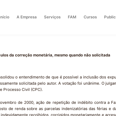
Início
A Empresa
Serviços
FAM
Cursos
Publi
álculos da correção monetária, mesmo quando não solicitada
nsolidou o entendimento de que é possível a inclusão dos expu
amente solicitada pelo autor. A votação foi unânime. O julga
e Processo Civil (CPC).
novembro de 2000, ação de repetição de indébito contra a F
sto de renda sobre as parcelas indenizatórias das férias e d
 indevidamente recolhidos, corrigidos monetariamente e acres