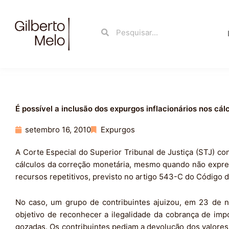
Ir
para
Search
Search
o
conteúdo
É possível a inclusão dos expurgos inflacionários nos c
setembro 16, 2010
Expurgos
A Corte Especial do Superior Tribunal de Justiça (STJ) co
cálculos da correção monetária, mesmo quando não express
recursos repetitivos, previsto no artigo 543-C do Código d
No caso, um grupo de contribuintes ajuizou, em 23 de 
objetivo de reconhecer a ilegalidade da cobrança de impo
gozadas. Os contribuintes pediam a devolução dos valores