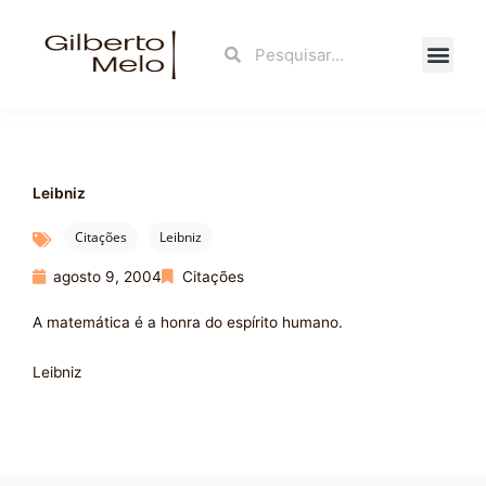
Ir
para
Search
Search
o
conteúdo
Fale Con
Leibniz
Citações
Leibniz
agosto 9, 2004
Citações
A matemática é a honra do espírito humano.
Leibniz