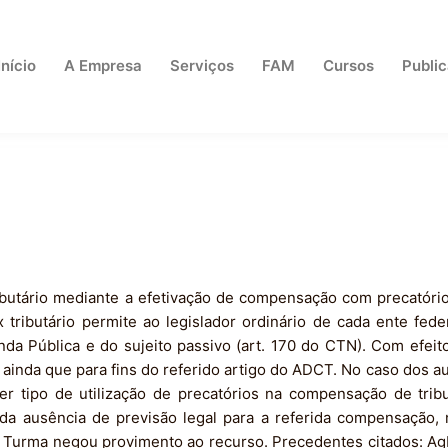
Início
A Empresa
Serviços
FAM
Cursos
Publi
ributário mediante a efetivação de compensação com precatório
ributário permite ao legislador ordinário de cada ente federa
nda Pública e do sujeito passivo (art. 170 do CTN). Com efeit
 ainda que para fins do referido artigo do ADCT. No caso dos a
r tipo de utilização de precatórios na compensação de tribu
a ausência de previsão legal para a referida compensação, n
 a Turma negou provimento ao recurso. Precedentes citados: A