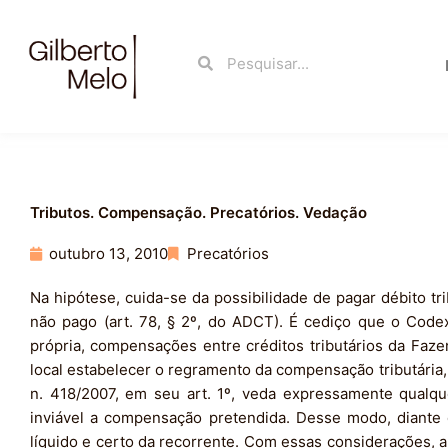
Ir
para
Search
Search
o
conteúdo
Tributos. Compensação. Precatórios. Vedação
outubro 13, 2010
Precatórios
Na hipótese, cuida-se da possibilidade de pagar débito t
não pago (art. 78, § 2º, do ADCT). É cediço que o Codex t
própria, compensações entre créditos tributários da Faze
local estabelecer o regramento da compensação tributária,
n. 418/2007, em seu art. 1º, veda expressamente qualque
inviável a compensação pretendida. Desse modo, diante d
líquido e certo da recorrente. Com essas considerações,