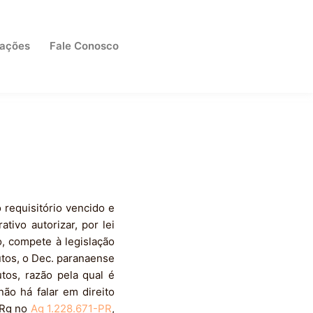
cações
Fale Conosco
 requisitório vencido e
tivo autorizar, por lei
o, compete à legislação
utos, o Dec. paranaense
tos, razão pela qual é
ão há falar em direito
gRg no
Ag 1.228.671-PR
,