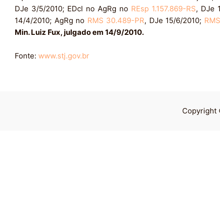
DJe 3/5/2010; EDcl no AgRg no
REsp 1.157.869-RS
, DJe 
14/4/2010; AgRg no
RMS 30.489-PR
, DJe 15/6/2010;
RMS
Min. Luiz Fux, julgado em 14/9/2010.
Fonte:
www.stj.gov.br
Copyright 