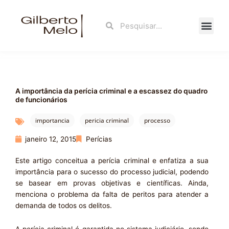
Ir
para
Search
Search
o
conteúdo
Fale Con
A importância da perícia criminal e a escassez do quadro
de funcionários
importancia
pericia criminal
processo
janeiro 12, 2015
Perícias
Este artigo conceitua a perícia criminal e enfatiza a sua
importância para o sucesso do processo judicial, podendo
se basear em provas objetivas e científicas. Ainda,
menciona o problema da falta de peritos para atender a
demanda de todos os delitos.
A perícia criminal é garantida no sistema judiciário, sendo