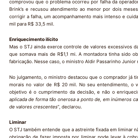
comprovou que o problema ocorreu por falha da operado
Brink’s e recusou atendimento ao menor por dois meses.
corrigir a falha, um acompanhamento mais intenso e cuida
mil para R$ 33,5 mil.
Enriquecimento ilícito
Mas o STJ ainda exerce controle de valores excessivos da
que somava mais de R$1,1 mi. A montadora tinha sido ob
fabricação. Nesse caso, o ministro Aldir Passarinho Junior 
No julgamento, o ministro destacou que o comprador já tin
morais no valor de R$ 20 mil. No seu entendimento, o va
objetivo é o cumprimento da decisão, e não o enriqueci
aplicada de forma tão onerosa a ponto de, em inúmeros cas
de valores crescentes
”, declarou.
Liminar
O STJ também entende que a astreinte fixada em liminar 
obrigação de fazer imposta por liminar pode levar à cob