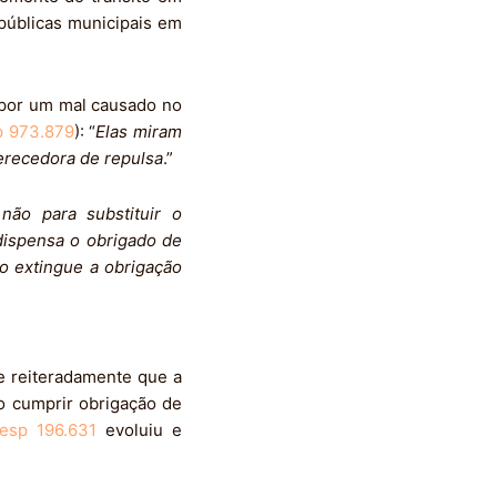
 públicas municipais em
ompor um mal causado no
p 973.879
): “
Elas miram
erecedora de repulsa
.”
não para substituir o
dispensa o obrigado de
o extingue a obrigação
de reiteradamente que a
ão cumprir obrigação de
esp 196.631
evoluiu e