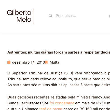
Ir
para
Search
Search
o
conteúdo
Astreintes: multas diárias forçam partes a respeitar decis
dezembro 14, 2010
Multa
O Superior Tribunal de Justiça (STJ) vem reforçando o pa
Tribunal tem dado relevo ao instituto, que serve para coi
As astreintes são multas diárias aplicadas à parte que deixa
Duas decisões recentes relatadas pela ministra Nancy And
Bunge Fertilizantes S/A
foi condenada
em mais de R$ 10 mi
outra, o Unibanco
terá de pagar
cerca de R$ 150 mil por d