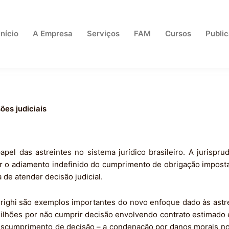
Início
A Empresa
Serviços
FAM
Cursos
Publi
ões judiciais
pel das astreintes no sistema jurídico brasileiro. A jurispr
bir o adiamento indefinido do cumprimento de obrigação imposta
 de atender decisão judicial.
righi são exemplos importantes do novo enfoque dado às astre
lhões por não cumprir decisão envolvendo contrato estimado 
escumprimento de decisão – a condenação por danos morais n