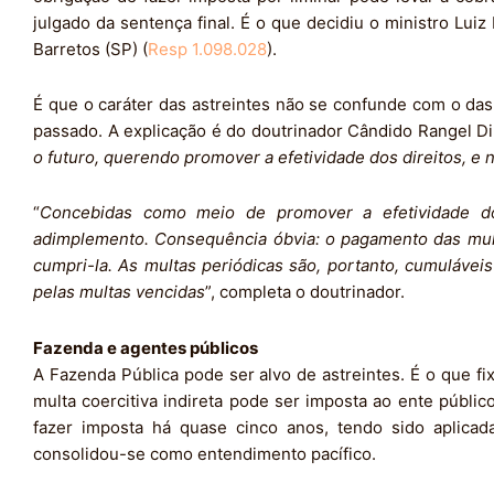
julgado da sentença final. É o que decidiu o ministro Lui
Barretos (SP) (
Resp 1.098.028
).
É que o caráter das astreintes não se confunde com o das
passado. A explicação é do doutrinador Cândido Rangel Di
o futuro, querendo promover a efetividade dos direitos, 
“
Concebidas como meio de promover a efetividade dos 
adimplemento. Consequência óbvia: o pagamento das mul
cumpri-la. As multas periódicas são, portanto, cumuláve
pelas multas vencidas
”, completa o doutrinador.
Fazenda e agentes públicos
A Fazenda Pública pode ser alvo de astreintes. É o que fi
multa coercitiva indireta pode ser imposta ao ente públi
fazer imposta há quase cinco anos, tendo sido aplica
consolidou-se como entendimento pacífico.