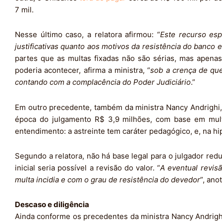
7 mil.
Nesse último caso, a relatora afirmou: “
Este recurso es
justificativas quanto aos motivos da resistência do banco 
partes que as multas fixadas não são sérias, mas apena
poderia acontecer, afirma a ministra, “
sob a crença de que
contando com a complacência do Poder Judiciário
.”
Em outro precedente, também da ministra Nancy Andrighi, 
época do julgamento R$ 3,9 milhões, com base em multa 
entendimento: a astreinte tem caráter pedagógico, e, na hi
Segundo a relatora, não há base legal para o julgador redu
inicial seria possível a revisão do valor. “
A eventual revi
multa incidia e com o grau de resistência do devedor
”, ano
Descaso e diligência
Ainda conforme os precedentes da ministra Nancy Andrighi