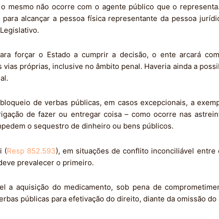
, o mesmo não ocorre com o agente público que o representa.
a para alcançar a pessoa física representante da pessoa jurídic
Legislativo.
 para forçar o Estado a cumprir a decisão, o ente arcará c
 vias próprias, inclusive no âmbito penal. Haveria ainda a poss
al.
bloqueio de verbas públicas, em casos excepcionais, a exem
gação de fazer ou entregar coisa – como ocorre nas astrei
impedem o sequestro de dinheiro ou bens públicos.
 (
Resp 852.593
), em situações de conflito inconciliável entre
deve prevalecer o primeiro.
ável a aquisição do medicamento, sob pena de comprometime
verbas públicas para efetivação do direito, diante da omissão do