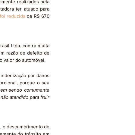
amente realizados pela
tadora ter atuado para
 foi reduzida
de R$ 670
asil Ltda. contra multa
em razão de defeito de
ao valor do automóvel.
e indenização por danos
orcional, porque o seu
a vem sendo comumente
não atendido para fruir
m, o descumprimento de
temente do trânsito em