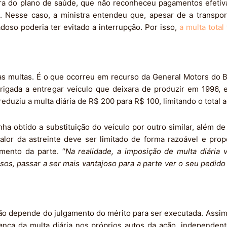
ra do plano de saúde, que não reconheceu pagamentos efetiv
 Nesse caso, a ministra entendeu que, apesar de a transpor
doso poderia ter evitado a interrupção. Por isso,
a multa total
s multas. É o que ocorreu em recurso da General Motors do Br
rigada a entregar veículo que deixara de produzir em 1996, 
reduziu a multa diária de R$ 200 para R$ 100, limitando o total 
ha obtido a substituição do veículo por outro similar, além d
lor da astreinte deve ser limitado de forma razoável e prop
mento da parte. “
Na realidade, a imposição de multa diári
os, passar a ser mais vantajoso para a parte ver o seu pedido 
não depende do julgamento do mérito para ser executada. Assi
rança da multa diária nos próprios autos da ação, independen