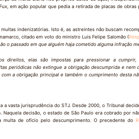
z Fux, em ação popular que pedia a retirada de placas de obras
 multas indenizatórias. Isto é, as astreintes não buscam rec
namarco, citado em voto do ministro Luis Felipe Salomão (
Res
e não o passado em que alguém haja cometido alguma infração m
direitos, elas são impostas para pressionar a cumprir, 
tas periódicas não extingue a obrigação descumprida e nem 
is com a obrigação principal e também o cumprimento desta nã
xa a vasta jurisprudência do STJ. Desde 2000, o Tribunal deci
co. Naquela decisão, o estado de São Paulo era cobrado por n
da multa de ofício pelo descumprimento. O precedente do
R