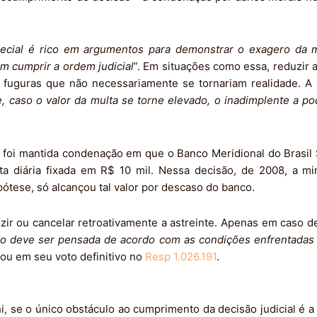
pecial é rico em argumentos para demonstrar o exagero da 
em cumprir a ordem judicial
”. Em situações como essa, reduzir a 
s fuguras que não necessariamente se tornariam realidade. A
, caso o valor da multa se torne elevado, o inadimplente a pod
foi mantida condenação em que o Banco Meridional do Brasil S
diária fixada em R$ 10 mil. Nessa decisão, de 2008, a mini
pótese, só alcançou tal valor por descaso do banco.
zir ou cancelar retroativamente a astreinte. Apenas em caso de
são deve ser pensada de acordo com as condições enfrentada
tou em seu voto definitivo no
Resp 1.026.191
.
, se o único obstáculo ao cumprimento da decisão judicial é a