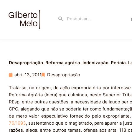
Ir
para
Search
Search
o
conteúdo
Desapropriação. Reforma agrária. Indenização. Perícia. 
abril 13, 2011
Desapropriação
Trata-se, na origem, de ação expropriatória por interesse 
Reforma Agrária (Incra) que culminou, neste Superior Tribu
REsp, entre outras questões, a necessidade de laudo perici
CPC, alegando que não se poderia ter como fundamentação
de mero valor especulativo fornecido pelo expropriante
76/1993
, sustentando que o magistrado, para apurar a just
razões, alega, entre outros temas, ofensa aos arts. 118 d