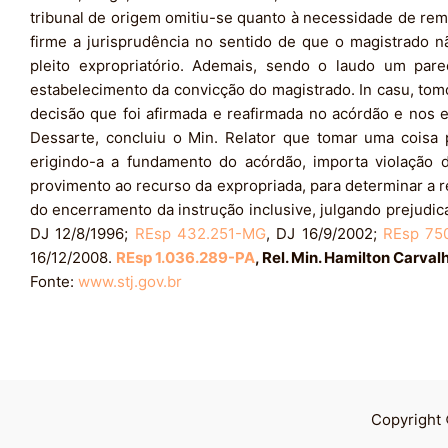
tribunal de origem omitiu-se quanto à necessidade de remes
firme a jurisprudência no sentido de que o magistrado nã
pleito expropriatório. Ademais, sendo o laudo um pare
estabelecimento da convicção do magistrado. In casu, to
decisão que foi afirmada e reafirmada no acórdão e nos e
Dessarte, concluiu o Min. Relator que tomar uma coisa 
erigindo-a a fundamento do acórdão, importa violação d
provimento ao recurso da expropriada, para determinar a re
do encerramento da instrução inclusive, julgando prejudi
DJ 12/8/1996;
REsp 432.251-MG
, DJ 16/9/2002;
REsp 75
16/12/2008.
REsp 1.036.289-PA
, Rel. Min. Hamilton Carval
Fonte:
www.stj.gov.br
Copyright 