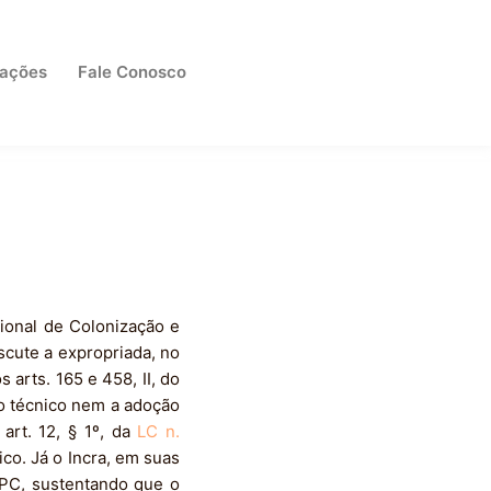
cações
Fale Conosco
cional de Colonização e
scute a expropriada, no
 arts. 165 e 458, II, do
o técnico nem a adoção
art. 12, § 1º, da
LC n.
co. Já o Incra, em suas
 CPC, sustentando que o