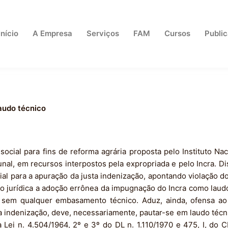
Início
A Empresa
Serviços
FAM
Cursos
Publi
Laudo técnico
social para fins de reforma agrária proposta pelo Instituto Na
nal, em recursos interpostos pela expropriada e pelo Incra. Di
al para a apuração da justa indenização, apontando violação dos
 jurídica a adoção errônea da impugnação do Incra como laud
, sem qualquer embasamento técnico. Aduz, ainda, ofensa ao 
a indenização, deve, necessariamente, pautar-se em laudo técni
a Lei n. 4.504/1964, 2º e 3º do DL n. 1.110/1970 e 475, I, do