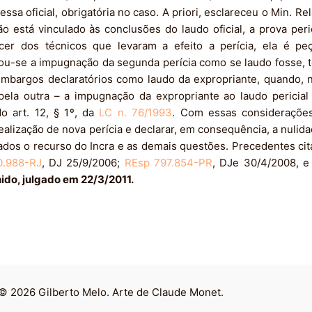
sa oficial, obrigatória no caso. A priori, esclareceu o Min. Re
o está vinculado às conclusões do laudo oficial, a prova peri
cer dos técnicos que levaram a efeito a perícia, ela é pe
mou-se a impugnação da segunda perícia como se laudo fosse, 
mbargos declaratórios como laudo da expropriante, quando, na
pela outra – a impugnação da expropriante ao laudo pericial
o art. 12, § 1º, da
LC n. 76/1993
. Com essas considerações
alização de nova perícia e declarar, em consequência, a nulida
cados o recurso do Incra e as demais questões. Precedentes ci
0.988-RJ
, DJ 25/9/2006;
REsp 797.854-PR
, DJe 30/4/2008, 
hido, julgado em 22/3/2011.
© 2026 Gilberto Melo. Arte de Claude Monet.