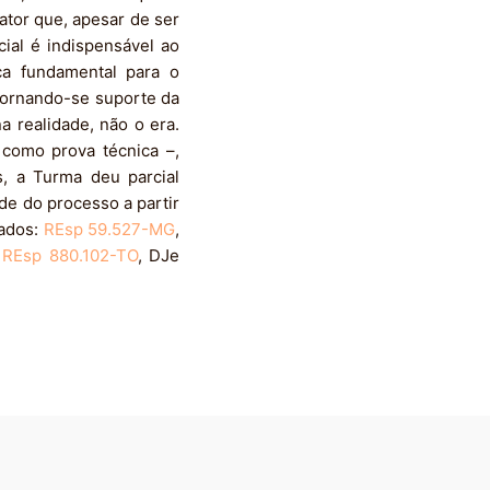
lator que, apesar de ser
cial é indispensável ao
ça fundamental para o
tornando-se suporte da
 realidade, não o era.
 como prova técnica –,
, a Turma deu parcial
de do processo a partir
tados:
REsp 59.527-MG
,
e
REsp 880.102-TO
, DJe