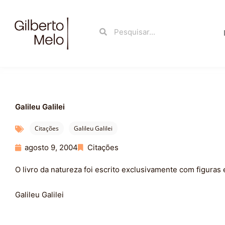
Ir
para
Search
Search
o
conteúdo
Galileu Galilei
Citações
Galileu Galilei
agosto 9, 2004
Citações
O livro da natureza foi escrito exclusivamente com figuras
Galileu Galilei