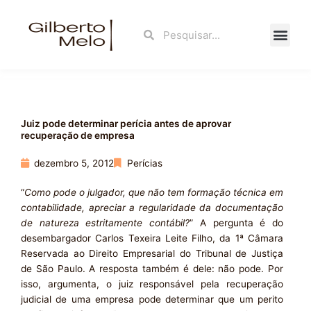
Ir
para
Search
Search
o
conteúdo
Fale Con
Juiz pode determinar perícia antes de aprovar
recuperação de empresa
dezembro 5, 2012
Perícias
“
Como pode o julgador, que não tem formação técnica em
contabilidade, apreciar a regularidade da documentação
de natureza estritamente contábil?
” A pergunta é do
desembargador Carlos Texeira Leite Filho, da 1ª Câmara
Reservada ao Direito Empresarial do Tribunal de Justiça
de São Paulo. A resposta também é dele: não pode. Por
isso, argumenta, o juiz responsável pela recuperação
judicial de uma empresa pode determinar que um perito