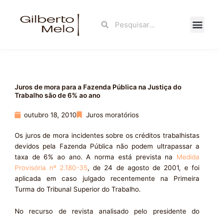
Ir
para
Search
Search
o
conteúdo
Fale Con
Juros de mora para a Fazenda Pública na Justiça do
Trabalho são de 6% ao ano
outubro 18, 2010
Juros moratórios
Os juros de mora incidentes sobre os créditos trabalhistas
devidos pela Fazenda Pública não podem ultrapassar a
taxa de 6% ao ano. A norma está prevista na
Medida
Provisória nº 2.180-35
, de 24 de agosto de 2001, e foi
aplicada em caso julgado recentemente na Primeira
Turma do Tribunal Superior do Trabalho.
No recurso de revista analisado pelo presidente do