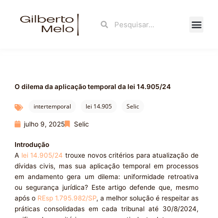
Ir
para
Search
Search
o
conteúdo
Fale Con
O dilema da aplicação temporal da lei 14.905/24
intertemporal
lei 14.905
Selic
julho 9, 2025
Selic
Introdução
A
lei 14.905/24
trouxe novos critérios para atualização de
dívidas civis, mas sua aplicação temporal em processos
em andamento gera um dilema: uniformidade retroativa
ou segurança jurídica? Este artigo defende que, mesmo
após o
REsp 1.795.982/SP
, a melhor solução é respeitar as
práticas consolidadas em cada tribunal até 30/8/2024,