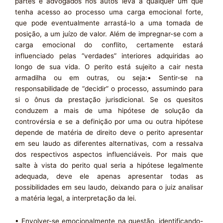
partes e advogados nos autos leva a qualquer um que
tenha acesso ao processo uma carga emocional forte,
que pode eventualmente arrastá-lo a uma tomada de
posição, a um juízo de valor. Além de impregnar-se com a
carga emocional do conflito, certamente estará
influenciado pelas “verdades” interiores adquiridas ao
longo de sua vida. O perito está sujeito a cair nesta
armadilha ou em outras, ou seja:• Sentir-se na
responsabilidade de “decidir” o processo, assumindo para
si o ônus da prestação jurisdicional. Se os quesitos
conduzem a mais de uma hipótese de solução da
controvérsia e se a definição por uma ou outra hipótese
depende de matéria de direito deve o perito apresentar
em seu laudo as diferentes alternativas, com a ressalva
dos respectivos aspectos influenciáveis. Por mais que
salte à vista do perito qual seria a hipótese legalmente
adequada, deve ele apenas apresentar todas as
possibilidades em seu laudo, deixando para o juiz analisar
a matéria legal, a interpretação da lei.
• Envolver-se emocionalmente na questão, identificando-