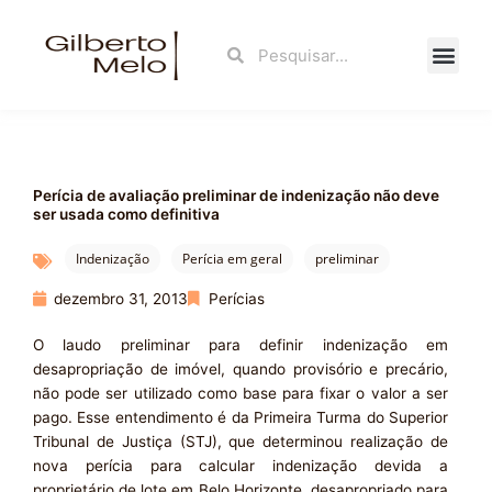
Ir
para
Search
Search
o
conteúdo
Fale Con
Perícia de avaliação preliminar de indenização não deve
ser usada como definitiva
Indenização
Perícia em geral
preliminar
dezembro 31, 2013
Perícias
O laudo preliminar para definir indenização em
desapropriação de imóvel, quando provisório e precário,
não pode ser utilizado como base para fixar o valor a ser
pago. Esse entendimento é da Primeira Turma do Superior
Tribunal de Justiça (STJ), que determinou realização de
nova perícia para calcular indenização devida a
proprietário de lote em Belo Horizonte, desapropriado para