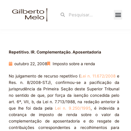
Ir
para
Search
Search
o
conteúdo
Fale Con
Repetitivo. IR. Complementação. Aposentadoria
outubro 22, 2008
Imposto sobre a renda
No julgamento de recurso repetitivo (
Lei n. 11.672/2008
e
Res. n. 8/2008-STJ), confirmou-se a pacificação da
jurisprudência da Primeira Seção deste Superior Tribunal
no sentido de que, por força da isenção concedida pelo
art. 6º, VII, b, da Lei n. 7.713/1988, na redação anterior à
que lhe foi dada pela
Lei n. 9.250/1995
, é indevida a
cobrança de imposto de renda sobre o valor da
complementação de aposentadoria e do resgate de
contribuições correspondentes a recolhimentos para