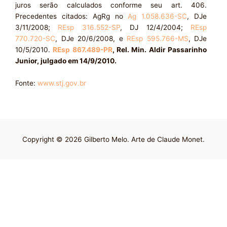
juros serão calculados conforme seu art. 406.
Precedentes citados: AgRg no
Ag 1.058.636-SC
, DJe
3/11/2008;
REsp 316.552-SP
, DJ 12/4/2004;
REsp
770.720-SC
, DJe 20/6/2008, e
REsp 595.766-MS
, DJe
10/5/2010.
REsp 867.489-PR
, Rel. Min. Aldir Passarinho
Junior, julgado em 14/9/2010.
Fonte:
www.stj.gov.br
Copyright © 2026 Gilberto Melo. Arte de Claude Monet.