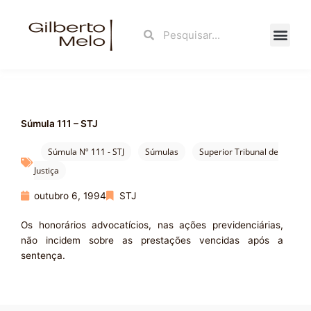
Ir
para
Search
Search
o
conteúdo
Fale Con
Súmula 111 – STJ
Súmula Nº 111 - STJ
Súmulas
Superior Tribunal de
Justiça
outubro 6, 1994
STJ
Os honorários advocatícios, nas ações previdenciárias,
não incidem sobre as prestações vencidas após a
sentença.