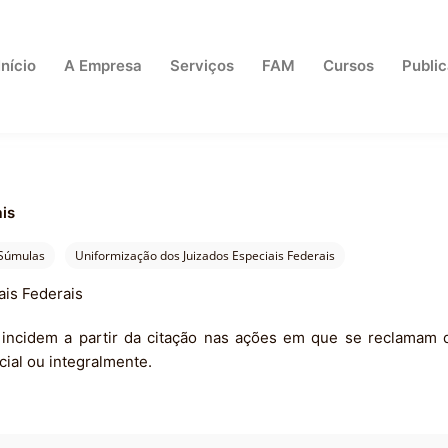
Início
A Empresa
Serviços
FAM
Cursos
Publi
is
Súmulas
Uniformização dos Juizados Especiais Federais
is Federais
 incidem a partir da citação nas ações em que se reclamam 
cial ou integralmente.