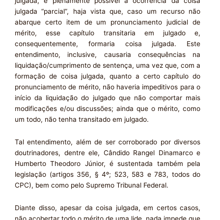
julgada, é plenamente possível a ocorrência da coisa
julgada “parcial”, haja vista que, caso um recurso não
abarque certo item de um pronunciamento judicial de
mérito, esse capítulo transitaria em julgado e,
consequentemente, formaria coisa julgada. Este
entendimento, inclusive, causaria consequências na
liquidação/cumprimento de sentença, uma vez que, com a
formação de coisa julgada, quanto a certo capítulo do
pronunciamento de mérito, não haveria impeditivos para o
início da liquidação do julgado que não comportar mais
modificações e/ou discussões; ainda que o mérito, como
um todo, não tenha transitado em julgado.
Tal entendimento, além de ser corroborado por diversos
doutrinadores, dentre ele, Cândido Rangel Dinamarco e
Humberto Theodoro Júnior, é sustentada também pela
legislação (artigos 356, § 4º; 523, 583 e 783, todos do
CPC), bem como pelo Supremo Tribunal Federal.
Diante disso, apesar da coisa julgada, em certos casos,
não acobertar todo o mérito de uma lide, nada impede que