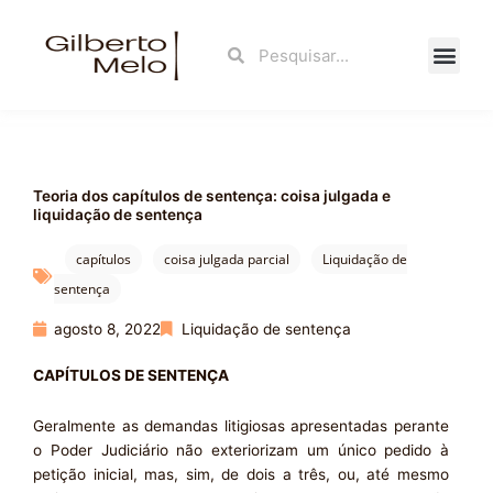
Ir
para
Search
Search
o
conteúdo
Fale Con
Teoria dos capítulos de sentença: coisa julgada e
liquidação de sentença
capítulos
coisa julgada parcial
Liquidação de
sentença
agosto 8, 2022
Liquidação de sentença
CAPÍTULOS DE SENTENÇA
Geralmente as demandas litigiosas apresentadas perante
o Poder Judiciário não exteriorizam um único pedido à
petição inicial, mas, sim, de dois a três, ou, até mesmo