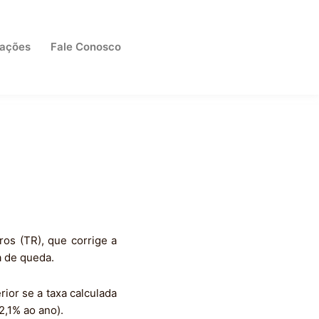
cações
Fale Conosco
os (TR), que corrige a
a de queda.
rior se a taxa calculada
2,1% ao ano).