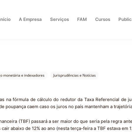
Início
A Empresa
Serviços
FAM
Cursos
Publi
o monetária e indexadores
Jurisprudências e Notícias
na fórmula de cálculo do redutor da Taxa Referencial de jur
de poupança caem caso os juros no país mantenham a trajetóri
nanceira (TBF) passará a ser maior do que seria pela regra ante
cair abaixo de 12% ao ano (nesta terça-feira a TBF estava em 1