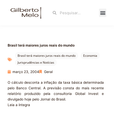
Ir
para
Search
Search
o
conteúdo
Fale Con
Brasil terá maiores juros reais do mundo
Brasil terá maiores juros reais do mundo
Economia
Jurisprudências e Notícias
março 23, 2004
Geral
O cálculo desconta a inflação da taxa básica determinada
pelo Banco Central. A previsão consta do mais recente
relatório produzido pela consultoria Global Invest e
divulgado hoje pelo Jornal do Brasil.
Leia a íntegra