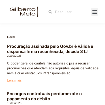
Ir
para
Search
Search
o
conteúdo
Fale Con
Geral
Procuração assinada pelo Gov.br é válida e
Page
Page
Page
Page
Page
dispensa firma reconhecida, decide STJ
20/02/2026
O poder geral de cautela não autoriza o juiz a recusar
procurações que atendam aos requisitos legais de validade,
nem a criar obstáculos intransponíveis ao
Leia mais
Encargos contratuais perduram até o
pagamento do débito
13/08/2025