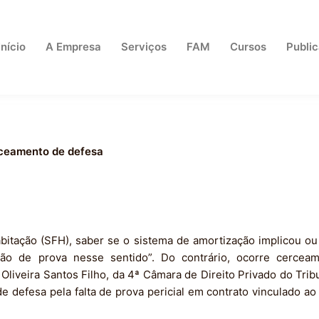
Início
A Empresa
Serviços
FAM
Cursos
Publi
erceamento de defesa
bitação (SFH), saber se o sistema de amortização implicou ou
ão de prova nesse sentido”. Do contrário, ocorre cercea
iveira Santos Filho, da 4ª Câmara de Direito Privado do Trib
e defesa pela falta de prova pericial em contrato vinculado 