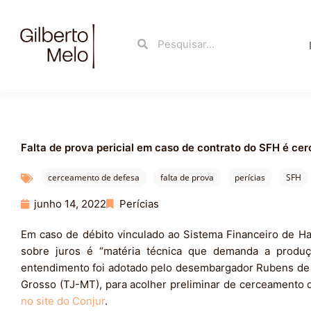
Ir
para
Search
Search
o
conteúdo
Falta de prova pericial em caso de contrato do SFH é c
cerceamento de defesa
falta de prova
perícias
SFH
junho 14, 2022
Perícias
Em caso de débito vinculado ao Sistema Financeiro de Ha
sobre juros é “matéria técnica que demanda a produç
entendimento foi adotado pelo desembargador Rubens de Ol
Grosso (TJ-MT), para acolher preliminar de cerceamento d
no site do Conjur
.