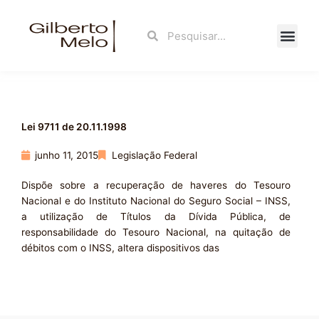
Ir
para
Search
Search
o
conteúdo
Fale Con
Lei 9711 de 20.11.1998
junho 11, 2015
Legislação Federal
Dispõe sobre a recuperação de haveres do Tesouro
Nacional e do Instituto Nacional do Seguro Social – INSS,
a utilização de Títulos da Dívida Pública, de
responsabilidade do Tesouro Nacional, na quitação de
débitos com o INSS, altera dispositivos das