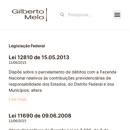
Ir
para
Search
Search
o
conteúdo
Fale Con
Legislação Federal
Lei 12810 de 15.05.2013
Page
Page
Page
Page
11/06/2015
Dispõe sobre o parcelamento de débitos com a Fazenda
Nacional relativos às contribuições previdenciárias de
responsabilidade dos Estados, do Distrito Federal e dos
Municípios; altera
Leia mais
Lei 11690 de 09.06.2008
11/06/2015