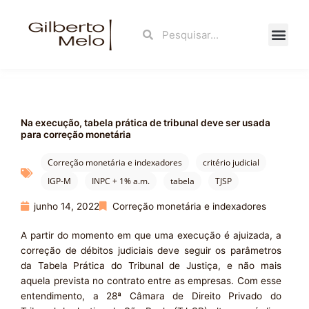
Ir
para
Search
Search
o
conteúdo
Fale Con
Na execução, tabela prática de tribunal deve ser usada
para correção monetária
Correção monetária e indexadores
critério judicial
IGP-M
INPC + 1% a.m.
tabela
TJSP
junho 14, 2022
Correção monetária e indexadores
A partir do momento em que uma execução é ajuizada, a
correção de débitos judiciais deve seguir os parâmetros
da Tabela Prática do Tribunal de Justiça, e não mais
aquela prevista no contrato entre as empresas. Com esse
entendimento, a 28ª Câmara de Direito Privado do