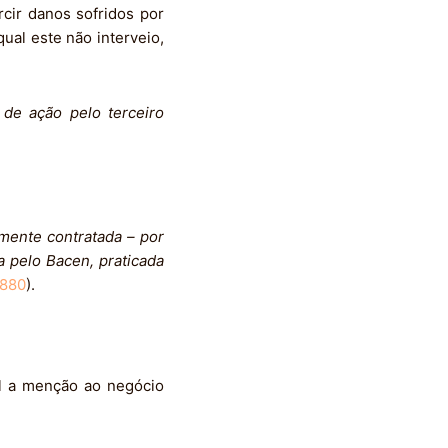
rcir danos sofridos por
ual este não interveio,
 de ação pelo terceiro
amente contratada – por
a pelo Bacen, praticada
.880
).
el a menção ao negócio