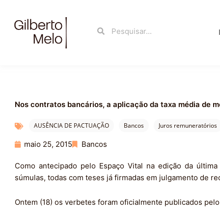
Ir
para
Search
Search
o
conteúdo
Nos contratos bancários, a aplicação da taxa média de 
AUSÊNCIA DE PACTUAÇÃO
Bancos
Juros remuneratórios
maio 25, 2015
Bancos
Como antecipado pelo Espaço Vital na edição da última s
súmulas, todas com teses já firmadas em julgamento de rec
Ontem (18) os verbetes foram oficialmente publicados pel