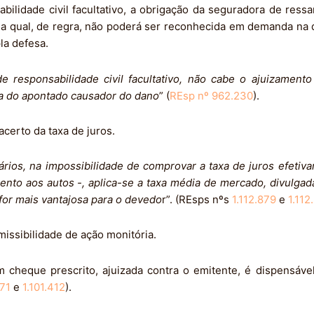
lidade civil facultativo, a obrigação da seguradora de ressa
 a qual, de regra, não poderá ser reconhecida em demanda na q
la defesa.
e responsabilidade civil facultativo, não cabe o ajuizamento
ra do apontado causador do dano
” (
REsp nº 962.230
).
acerto da taxa de juros.
ários, na impossibilidade de comprovar a taxa de juros efetiv
ento aos autos -, aplica-se a taxa média de mercado, divulgad
for mais vantajosa para o devedo
r”. (REsps nºs
1.112.879
e
1.112
issibilidade de ação monitória.
 cheque prescrito, ajuizada contra o emitente, é dispensáv
571
e
1.101.412
).