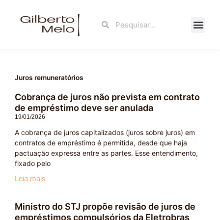
Ir
para
Search
Search
o
conteúdo
Fale Con
Juros remuneratórios
Cobrança de juros não prevista em contrato
Page
Page
de empréstimo deve ser anulada
19/01/2026
A cobrança de juros capitalizados (juros sobre juros) em
contratos de empréstimo é permitida, desde que haja
pactuação expressa entre as partes. Esse entendimento,
fixado pelo
Leia mais
Ministro do STJ propõe revisão de juros de
empréstimos compulsórios da Eletrobras