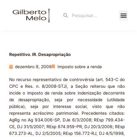
Ir
para
Search
Search
o
conteúdo
Fale Con
Repetitivo. IR. Desapropriação
dezembro 9, 2009
Imposto sobre a renda
No recurso representativo de controvérsia (art. 543-C do
CPC e Res. n. 8/2008-STJ), a Seção reiterou que não
incide o imposto de renda sobre indenização decorrente
de desapropriação, seja por necessidade (utilidade
pública), seja por interesse social, visto que não
representa acréscimo patrimonial. Precedentes citados:
AgRg no Ag 934.006-SP, DJe 6/3/2008; REsp 799.434-
CE, DJ 31/5/2007; REsp 674.959-PR, DJ 20/3/2006; REsp
673.273-AL, DJ 2/5/2005; REsp 156.772-RJ, DJ 4/5/1998,