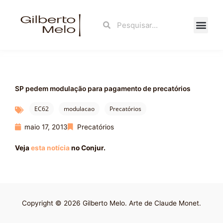
Ir
para
Search
Search
o
conteúdo
Fale Con
SP pedem modulação para pagamento de precatórios
EC62
modulacao
Precatórios
maio 17, 2013
Precatórios
Veja
esta notícia
no Conjur.
Copyright © 2026 Gilberto Melo. Arte de Claude Monet.