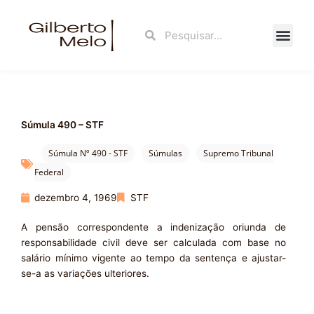
Ir
para
Search
Search
o
conteúdo
Fale Con
Súmula 490 – STF
Súmula Nº 490 - STF
Súmulas
Supremo Tribunal
Federal
dezembro 4, 1969
STF
A pensão correspondente a indenização oriunda de
responsabilidade civil deve ser calculada com base no
salário mínimo vigente ao tempo da sentença e ajustar-
se-a as variações ulteriores.