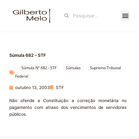
Ir
para
Search
Search
o
conteúdo
Fale Con
Súmula 682 – STF
Súmula Nº 682 - STF
Súmulas
Supremo Tribunal
Federal
outubro 13, 2003
STF
Não ofende a Constituição a correção monetária no
pagamento com atraso dos vencimentos de servidores
públicos.