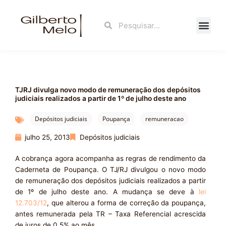
Ir
para
Search
Search
o
conteúdo
Fale Con
TJRJ divulga novo modo de remuneração dos depósitos
judiciais realizados a partir de 1º de julho deste ano
Depósitos judiciais
Poupança
remuneracao
julho 25, 2013
Depósitos judiciais
A cobrança agora acompanha as regras de rendimento da
Caderneta de Poupança. O TJ/RJ divulgou o novo modo
de remuneração dos depósitos judiciais realizados a partir
de 1º de julho deste ano. A mudança se deve à
lei
12.703/12
, que alterou a forma de correção da poupança,
antes remunerada pela TR – Taxa Referencial acrescida
de juros de 0,5% ao mês.