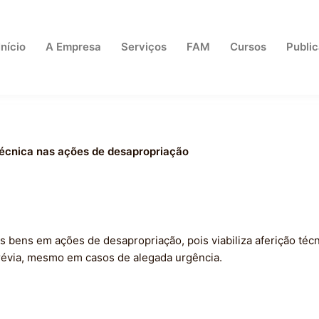
Início
A Empresa
Serviços
FAM
Cursos
Publi
a técnica nas ações de desapropriação
os bens em ações de desapropriação, pois viabiliza aferição técn
révia, mesmo em casos de alegada urgência.