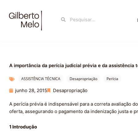
Ir
para
Search
Search
o
conteúdo
A importância da perícia judicial prévia e da assistênci
ASSISTÊNCIA TÉCNICA
Desapropriação
Perícia
junho 28, 2015
Desapropriação
A perícia prévia é indispensável para a correta avaliação d
oferta, assegurando o pagamento da indenização justa e p
1 Introdução