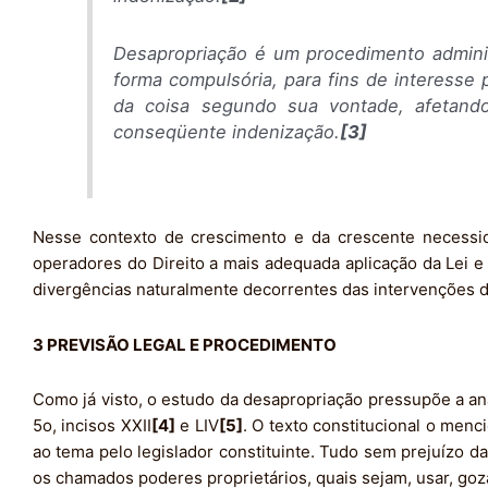
Desapropriação é um procedimento adminis
forma compulsória, para fins de interesse 
da coisa segundo sua vontade, afetando
conseqüente indenização.
[3]
Nesse contexto de crescimento e da crescente necessi
operadores do Direito a mais adequada aplicação da Lei e
divergências naturalmente decorrentes das intervenções d
3 PREVISÃO LEGAL E PROCEDIMENTO
Como já visto, o estudo da desapropriação pressupõe a anál
5o, incisos XXII
[4]
e LIV
[5]
. O texto constitucional o menc
ao tema pelo legislador constituinte. Tudo sem prejuízo da
os chamados poderes proprietários, quais sejam, usar, gozar