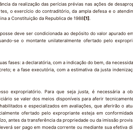
ância da realização das perícias prévias nas ações de desapr
tes, o exercício do contraditório, da ampla defesa e o atendi
ina a Constituição da Republica de 1988
[1]
.
posse deve ser condicionada ao depósito do valor apurado em p
uando-se o montante unilateralmente ofertado pelo expropri
 fases: a declaratória, com a indicação do bem, da necessidad
creto; e a fase executória, com a estimativa da justa indeniza
esso expropriatório. Para que seja
justa
, é necessária a ob
ciário se valer dos meios disponíveis para aferir tecnicamente
 habilitados e especializados em avaliações, que aferirão o at
icialmente ofertado pelo expropriante esteja em conformidad
ízo, antes da transferência da propriedade ou da imissão provis
 deverá ser pago em moeda corrente ou mediante sua efetiva d