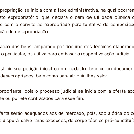
opriação se inicia com a fase administrativa, na qual ocorre
to expropriatório, que declara o bem de utilidade pública o
e com o convite ao expropriado para tentativa de composiç
ação de desapropriação.
aliação dos bens, amparado por documentos técnicos elaborad
particular, os utiliza para embasar a respectiva ação judicial.
truir sua petição inicial com o cadastro técnico ou document
 desapropriados, bem como para atribuir-lhes valor.
opriante, pois o processo judicial se inicia com a oferta acos
e ou por ele contratados para esse fim.
erta serão adequados aos de mercado, pois, sob a ótica do co
ão disporá, salvo raras exceções, de corpo técnico pré-constitu