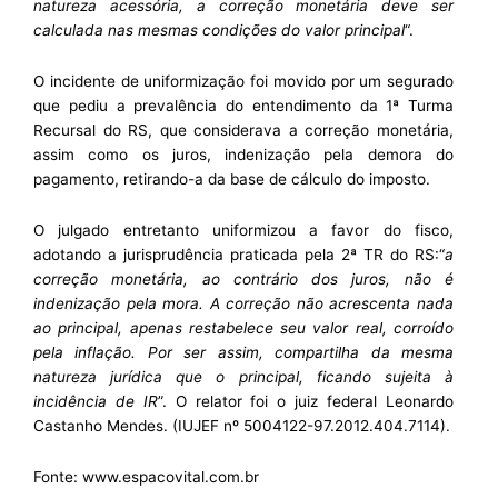
natureza acessória, a correção monetária deve ser
calculada nas mesmas condições do valor principal
“.
O incidente de uniformização foi movido por um segurado
que pediu a prevalência do entendimento da 1ª Turma
Recursal do RS, que considerava a correção monetária,
assim como os juros, indenização pela demora do
pagamento, retirando-a da base de cálculo do imposto.
O julgado entretanto uniformizou a favor do fisco,
adotando a jurisprudência praticada pela 2ª TR do RS:“
a
correção monetária, ao contrário dos juros, não é
indenização pela mora. A correção não acrescenta nada
ao principal, apenas restabelece seu valor real, corroído
pela inflação. Por ser assim, compartilha da mesma
natureza jurídica que o principal, ficando sujeita à
incidência de IR
”. O relator foi o juiz federal Leonardo
Castanho Mendes. (IUJEF nº 5004122-97.2012.404.7114).
Fonte:
www.espacovital.com.br