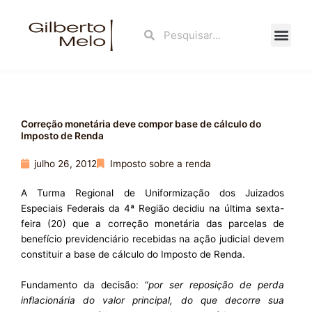
Ir
para
Search
Search
o
conteúdo
Fale Con
Correção monetária deve compor base de cálculo do
Imposto de Renda
julho 26, 2012
Imposto sobre a renda
A Turma Regional de Uniformização dos Juizados
Especiais Federais da 4ª Região decidiu na última sexta-
feira (20) que a correção monetária das parcelas de
benefício previdenciário recebidas na ação judicial devem
constituir a base de cálculo do Imposto de Renda.
Fundamento da decisão: “
por ser reposição de perda
inflacionária do valor principal, do que decorre sua