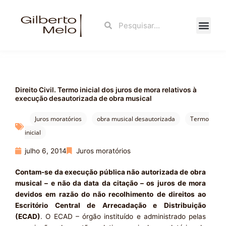
Ir
para
Search
Search
o
conteúdo
Fale Con
Direito Civil. Termo inicial dos juros de mora relativos à
execução desautorizada de obra musical
Juros moratórios
obra musical desautorizada
Termo
inicial
julho 6, 2014
Juros moratórios
Contam-se da execução pública não autorizada de obra
musical – e não da data da citação – os juros de mora
devidos em razão do não recolhimento de direitos ao
Escritório Central de Arrecadação e Distribuição
(ECAD)
. O ECAD – órgão instituído e administrado pelas