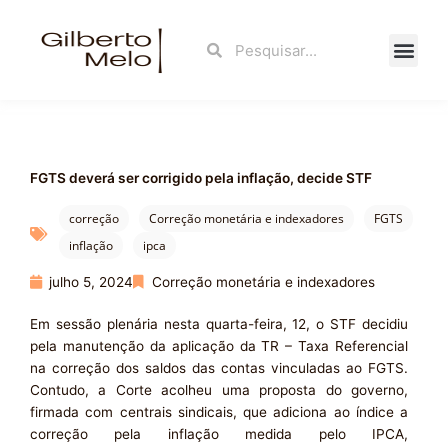
Ir
para
Search
Search
o
conteúdo
Fale Con
FGTS deverá ser corrigido pela inflação, decide STF
correção
Correção monetária e indexadores
FGTS
inflação
ipca
julho 5, 2024
Correção monetária e indexadores
Em sessão plenária nesta quarta-feira, 12, o STF decidiu
pela manutenção da aplicação da TR – Taxa Referencial
na correção dos saldos das contas vinculadas ao FGTS.
Contudo, a Corte acolheu uma proposta do governo,
firmada com centrais sindicais, que adiciona ao índice a
correção pela inflação medida pelo IPCA,