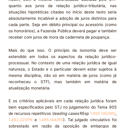
quanto aos juros da relação jurídico-tributária, nas
situações hipotéticas citadas no início deste texto seria
absolutamente incabível a adoção de juros distintos para
cada parte. Seja em débito principal ou acessório (como
os honorários), a Fazenda Pública deverá pagar e também
receber com juros de mora da caderneta de poupança.
Mais do que isso. O princípio da isonomia deve ser
estendido em todos os aspectos da relação jurídico-
processual. No contexto de uma relação jurídica de igual
natureza, o Estado e o particular devem estar sujeitos à
mesma disciplina, não só em matéria de juros (como já
reconheceu o STF), mas também em matéria de
atualização monetária.
E os critérios aplicáveis em cada relação jurídica foram
bem especificados pelo STJ no julgamento do Tema 905
de recursos repetitivos (
leading
cases
REsp
1.495.146/MG
,
1.492.221/PR
e
1.495.144/RS
). Tal julgado vinculativo foi
sobrestado em razão da oposição de embargos de