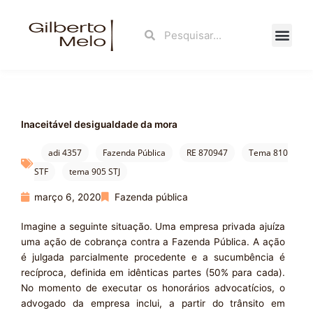
Ir
para
Search
Search
o
conteúdo
Fale Con
Inaceitável desigualdade da mora
adi 4357
Fazenda Pública
RE 870947
Tema 810
STF
tema 905 STJ
março 6, 2020
Fazenda pública
Imagine a seguinte situação. Uma empresa privada ajuíza
uma ação de cobrança contra a Fazenda Pública. A ação
é julgada parcialmente procedente e a sucumbência é
recíproca, definida em idênticas partes (50% para cada).
No momento de executar os honorários advocatícios, o
advogado da empresa inclui, a partir do trânsito em