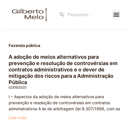
Ir
para
Search
Search
o
conteúdo
Fale Con
Fazenda pública
A adoção de meios alternativos para
Page
Page
prevenção e resolução de controvérsias em
contratos administrativos e o dever de
mitigação dos riscos para a Administração
Pública
02/09/2025
I – Aspectos da adoção de meios alternativos para
prevenção e resolução de controvérsias em contratos
administrativos A lei de arbitragem (lei 9.307/1996, com as
Leia mais