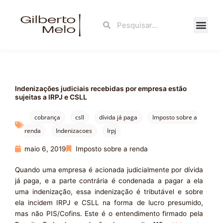
Ir
para
Search
Search
o
conteúdo
Fale Con
Indenizações judiciais recebidas por empresa estão
sujeitas a IRPJ e CSLL
cobrança
csll
dívida já paga
Imposto sobre a
renda
Indenizacoes
Irpj
maio 6, 2019
Imposto sobre a renda
Quando uma empresa é acionada judicialmente por dívida
já paga, e a parte contrária é condenada a pagar a ela
uma indenização, essa indenização é tributável e sobre
ela incidem IRPJ e CSLL na forma de lucro presumido,
mas não PIS/Cofins. Este é o entendimento firmado pela