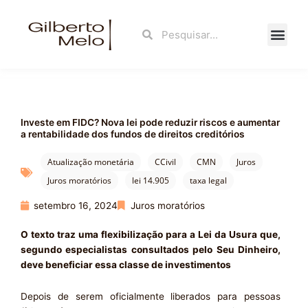
Ir
para
Search
Search
o
conteúdo
Fale Con
Investe em FIDC? Nova lei pode reduzir riscos e aumentar
a rentabilidade dos fundos de direitos creditórios
Atualização monetária
CCivil
CMN
Juros
Juros moratórios
lei 14.905
taxa legal
setembro 16, 2024
Juros moratórios
O texto traz uma flexibilização para a Lei da Usura que,
segundo especialistas consultados pelo Seu Dinheiro,
deve beneficiar essa classe de investimentos
Depois de serem oficialmente liberados para pessoas