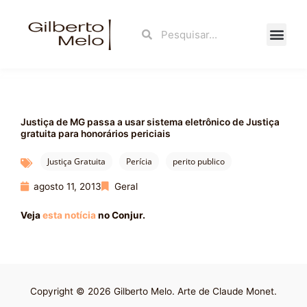
Ir
para
Search
Search
o
conteúdo
Fale Con
Justiça de MG passa a usar sistema eletrônico de Justiça
gratuita para honorários periciais
Justiça Gratuita
Perícia
perito publico
agosto 11, 2013
Geral
Veja
esta notícia
no Conjur.
Copyright © 2026 Gilberto Melo. Arte de Claude Monet.