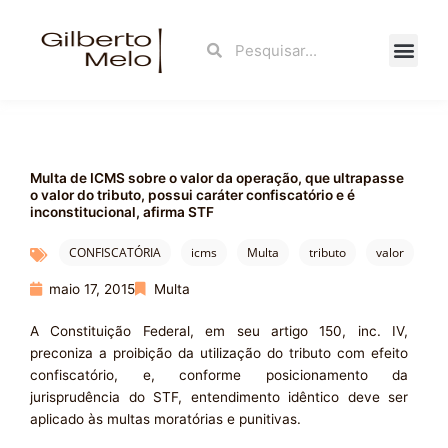
Ir
para
Search
Search
o
conteúdo
Fale Con
Multa de ICMS sobre o valor da operação, que ultrapasse
o valor do tributo, possui caráter confiscatório e é
inconstitucional, afirma STF
CONFISCATÓRIA
icms
Multa
tributo
valor
maio 17, 2015
Multa
A Constituição Federal, em seu artigo 150, inc. IV,
preconiza a proibição da utilização do tributo com efeito
confiscatório, e, conforme posicionamento da
jurisprudência do STF, entendimento idêntico deve ser
aplicado às multas moratórias e punitivas.