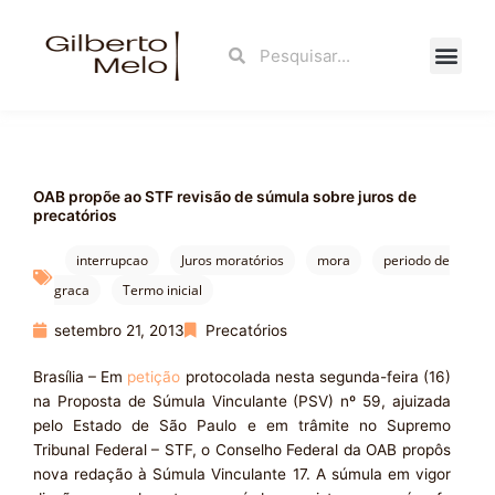
Ir
para
Search
Search
o
conteúdo
Fale Con
OAB propõe ao STF revisão de súmula sobre juros de
precatórios
interrupcao
Juros moratórios
mora
periodo de
graca
Termo inicial
setembro 21, 2013
Precatórios
Brasília – Em
petição
protocolada nesta segunda-feira (16)
na Proposta de Súmula Vinculante (PSV) nº 59, ajuizada
pelo Estado de São Paulo e em trâmite no Supremo
Tribunal Federal – STF, o Conselho Federal da OAB propôs
nova redação à Súmula Vinculante 17. A súmula em vigor