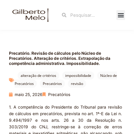
Ir
para
Search
Search
o
conteúdo
Fale Con
Precatório. Revisão de cálculos pelo Núcleo de
Precatórios. Alteração de critérios. Extrapolação da
competência administrativa. Impossibilidade.
alteração de critérios
impossibilidade
Núcleo de
Precatórios
Precatórios
revisão
maio 25, 2026
Precatórios
1. A competência do Presidente do Tribunal para revisão
de cálculos em precatórios, prevista no art. 1º-E da Lei n.
9.494/1997 e nos arts. 26 a 30 da Resolução n.
303/2019 do CNJ, restringe-se à correção de erros
materiais e inexatidões aritméticas, não alcançando, sob