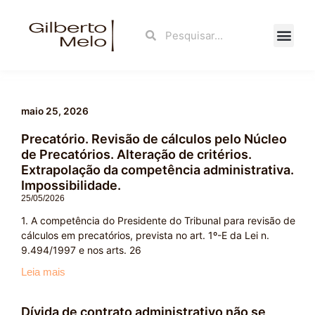
Ir
para
Search
Search
o
conteúdo
Fale Con
maio 25, 2026
Precatório. Revisão de cálculos pelo Núcleo
de Precatórios. Alteração de critérios.
Extrapolação da competência administrativa.
Impossibilidade.
25/05/2026
1. A competência do Presidente do Tribunal para revisão de
cálculos em precatórios, prevista no art. 1º-E da Lei n.
9.494/1997 e nos arts. 26
Leia mais
Dívida de contrato administrativo não se