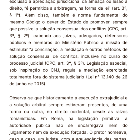
exclusão à apreciação jurisdicional da ameaça ou lesão a
direito, “é permitida a arbitragem, na forma da lei” (art. 3º,
§ 1º). Além disso, também é norma fundamental do
mesmo Código o dever do Estado de promover, sempre
que possível a solução consensual dos conflitos (CPC, art.
3º, § 2º), cabendo aos juízes, advogados, defensores
públicos e membros do Ministério Público a missão de
estimular “a conciliação, a mediação e outros métodos de
solução consensual de conflitos, inclusive no curso do
processo judicial (CPC, art. 3º, § 3º). Legislação especial,
sob inspiração do CNJ, regula a mediação exercitada
totalmente fora do sistema judiciário (Lei nº 13.140 de 26
de junho de 2015).
Observa-se que historicamente a execução extrajudicial e
a solução arbitral sempre estiveram presentes, de uma
forma ou outra, no direito ocidental, desde as raízes
romanísticas. Em Roma, na legislação primitiva, a
autoridade pública não se encarregava nem do
julgamento nem da execução forçada. O pretor nomeava,
caso a caso, um jurista, com a aquiescência das partes,