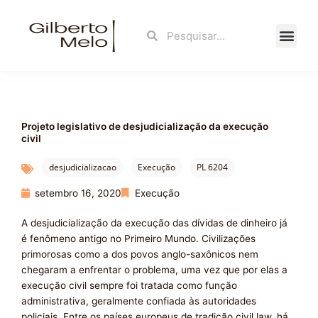
Ir
para
Search
Search
o
conteúdo
Fale Con
Projeto legislativo de desjudicialização da execução
civil
desjudicializacao
Execução
PL 6204
setembro 16, 2020
Execução
A desjudicialização da execução das dívidas de dinheiro já
é fenômeno antigo no Primeiro Mundo. Civilizações
primorosas como a dos povos anglo-saxônicos nem
chegaram a enfrentar o problema, uma vez que por elas a
execução civil sempre foi tratada como função
administrativa, geralmente confiada às autoridades
policiais. Entre os países europeus de tradição civil law, há