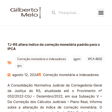
Ir
para
Search
Search
o
conteúdo
Fale Con
TJ-RS altera índice de correção monetária padrão para o
IPCA
Correção monetária e indexadores
igpm
IPCA-IBGE
tjrs
agosto 12, 2024
Correção monetária e indexadores
A Consolidação Normativa Judicial da Corregedoria-Geral
da Justiça do RS, atualizada até o Provimento nº
052/2022-CGJ – Dezembro/2022, em sua Subseção V –
Da Correição dos Cálculos Judiciais – Plano Real, informa
sobre a alteração do índice de correção monetária. O