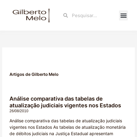
Ir
para
Search
Search
o
conteúdo
Fale Con
Artigos de Gilberto Melo
Análise comparativa das tabelas de
P
P
P
P
atualização judiciais vigentes nos Estados
a
a
a
a
26/08/2010
g
g
g
g
e
e
e
e
Análise comparativa das tabelas de atualização judiciais
vigentes nos Estados As tabelas de atualização monetária
de débitos judiciais na Justiça Estadual apresentam