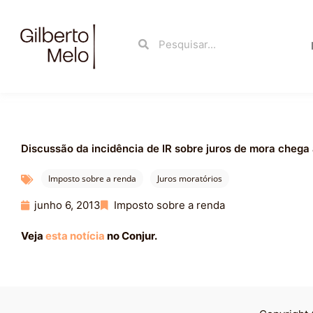
Ir
para
Search
Search
o
conteúdo
Discussão da incidência de IR sobre juros de mora chega
Imposto sobre a renda
Juros moratórios
junho 6, 2013
Imposto sobre a renda
Veja
esta notícia
no Conjur.