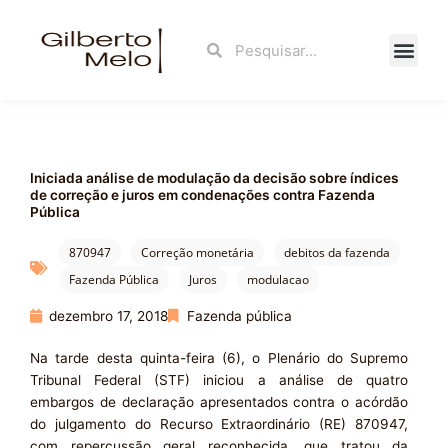
Ir
para
Search
Search
o
conteúdo
Fale Con
Iniciada análise de modulação da decisão sobre índices
de correção e juros em condenações contra Fazenda
Pública
870947
Correção monetária
debitos da fazenda
Fazenda Pública
Juros
modulacao
dezembro 17, 2018
Fazenda pública
Na tarde desta quinta-feira (6), o Plenário do Supremo
Tribunal Federal (STF) iniciou a análise de quatro
embargos de declaração apresentados contra o acórdão
do julgamento do Recurso Extraordinário (RE) 870947,
com repercussão geral reconhecida, que tratou da